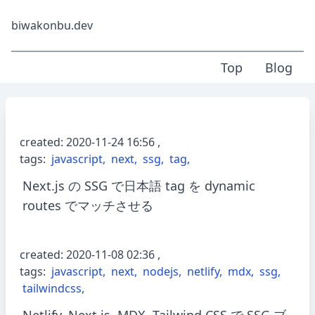
biwakonbu.dev
Top
Blog
created: 2020-11-24 16:56 ,
tags:
javascript,
next,
ssg,
tag,
Next.js の SSG で日本語 tag を dynamic
routes でマッチさせる
created: 2020-11-08 02:36 ,
tags:
javascript,
next,
nodejs,
netlify,
mdx,
ssg,
tailwindcss,