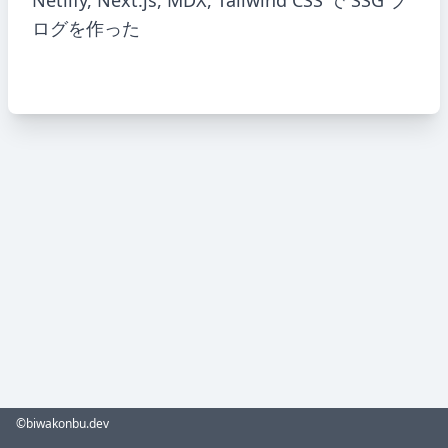
Netlify, Next.js, MDX, Tailwind CSS で SSG ブ
ログを作った
©biwakonbu.dev